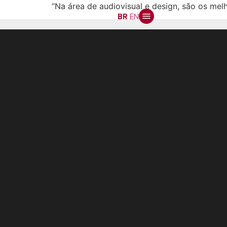
“Na área de audiovisual e design, são os mel
BR
EN