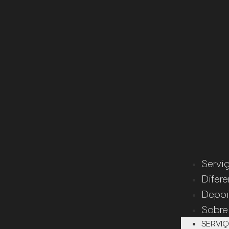
Servi
Difere
Depo
Sobre
SERVI