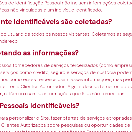
ões de Identificação Pessoal não incluem informações colet
cas não vinculadas a um indivíduo identificado.
te identificáveis são coletadas?
 do usuário de todos os nossos visitantes. Coletamos as seg
endereço.
etando as informações?
nossos fornecedores de serviços terceirizados (como empresa
rviços como crédito, seguro e serviços de custódia podem
olamos como esses terceiros usam essas informações, mas pe
sitantes e Clientes Autorizados. Alguns desses terceiros p
m, retêm ou usam as informações que lhes são fornecidas.
essoais Identificáveis?
ra personalizar o Site, fazer ofertas de serviços apropriad
 e Clientes Autorizados sobre pesquisas ou oportunidades d