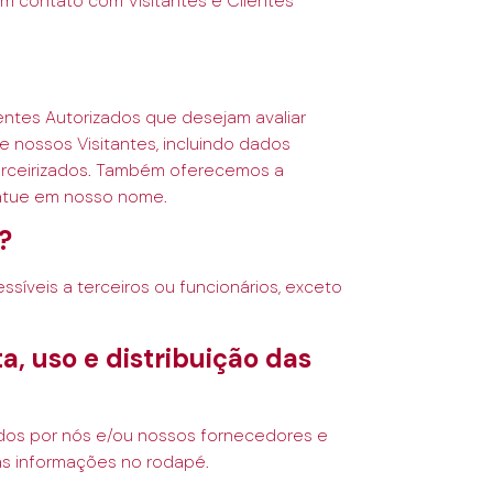
m contato com Visitantes e Clientes
entes Autorizados que desejam avaliar
 nossos Visitantes, incluindo dados
terceirizados. Também oferecemos a
 atue em nosso nome.
?
íveis a terceiros ou funcionários, exceto
a, uso e distribuição das
ados por nós e/ou nossos fornecedores e
as informações no rodapé.